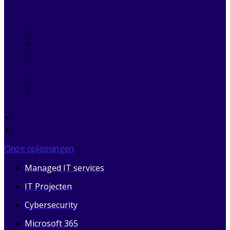
Ransomware Recovery – Scaldis Cargo
NIS2-Compliant in 90 Dagen – Govaerts Logistics
Microsoft 365 Optimalisatie – Metaalgroep
Taxandria
Cloud Migratie – Flexoform
Hoe Clear IT ambitieuze kmo’s zoals ClearTax
ondersteunt
Over ons
Contact
Onze oplossingen
Managed IT services
IT Projecten
Cybersecurity
Microsoft 365