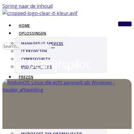
Spring naar de inhoud
HOME
OPLOSSINGEN
MANAGED IT SERVICES
IT PROJECTEN
Tag: bedrijfspilot
CYBERSECURITY
MICROSOFT 365
PRIJZEN
BLOGS
CASES
RANSOMWARE RECOVERY – SCALDIS
CARGO
NIS2-COMPLIANT IN 90 DAGEN –
GOVAERTS LOGISTICS
MICROSOFT 365 OPTIMALISATIE –