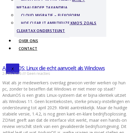
METAALGROEP TAXANDRIA
CLOUD MIGRATIE – FLEXOFORM
HOE CLEAR IT AMBITIEUZE KMO’S ZOALS
CLEARTAX ONDERSTEUNT
OVER ONS
CONTACT
AnduinOS: Linux die echt aanvoelt als Windows
X
24/06/2026
Geen reacties
Wat als je medewerkers overdag gewoon verder werken op hun
pc, zonder te beseffen dat Windows er niet meer op staat?
AnduinOS is een gratis Linux-systeem dat er bijna identiek uitziet
als Windows 11. Geen licentiekosten, sterke privacy-instellingen en
ondersteuning tot april 2029. Klinkt aantrekkelijk. Maar de huidige
stabiele versie, 1.4.2, is nog geen kant-en-klare bedrijfsoplossing.
ZDNet geeft aan dat de interface vlot werkt, maar een hands-on
review verschilt sterk van een gevalideerde bedrijfsomgeving. Dit
artikel legt uit wat AnduinOS is, welke vragen je moet stellen en