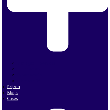
Managed IT Services
IT Projecten
Cybersecurity
Microsoft 365
Prijzen
Blogs
Cases