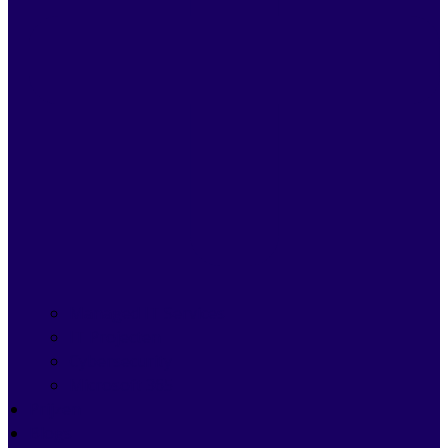
Managed IT Services
IT Projecten
Cybersecurity
Microsoft 365
Prijzen
Blogs