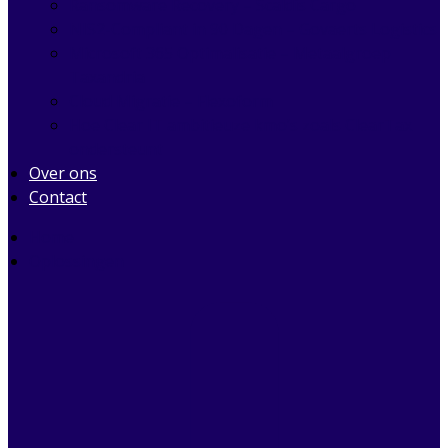
Ransomware Recovery – Scaldis Cargo
NIS2-Compliant in 90 Dagen – Govaerts Logistics
Microsoft 365 Optimalisatie – Metaalgroep
Taxandria
Cloud Migratie – Flexoform
Hoe Clear IT ambitieuze kmo’s zoals ClearTax
ondersteunt
Over ons
Contact
Home
Oplossingen