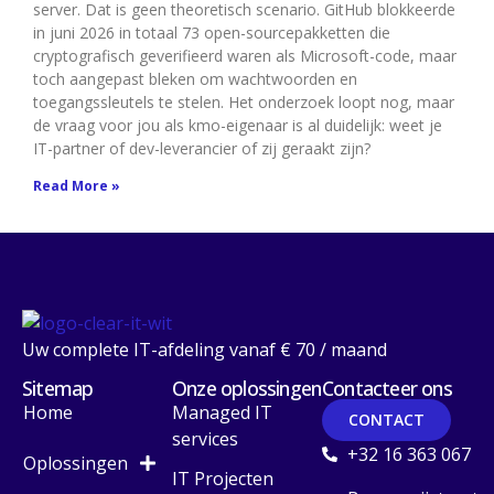
server. Dat is geen theoretisch scenario. GitHub blokkeerde
in juni 2026 in totaal 73 open-sourcepakketten die
cryptografisch geverifieerd waren als Microsoft-code, maar
toch aangepast bleken om wachtwoorden en
toegangssleutels te stelen. Het onderzoek loopt nog, maar
de vraag voor jou als kmo-eigenaar is al duidelijk: weet je
IT-partner of dev-leverancier of zij geraakt zijn?
Read More »
Uw complete IT-afdeling vanaf € 70 / maand
Sitemap
Onze oplossingen
Contacteer ons
Home
Managed IT
CONTACT
services
+32 16 363 067
Oplossingen
IT Projecten