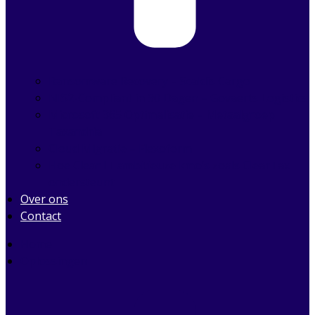
Ransomware Recovery – Scaldis Cargo
NIS2-Compliant in 90 Dagen – Govaerts Logistics
Microsoft 365 Optimalisatie – Metaalgroep
Taxandria
Cloud Migratie – Flexoform
Hoe Clear IT ambitieuze kmo’s zoals ClearTax
ondersteunt
Over ons
Contact
Home
Oplossingen