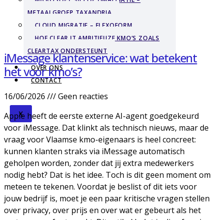
METAALGROEP TAXANDRIA
CLOUD MIGRATIE – FLEXOFORM
HOE CLEAR IT AMBITIEUZE KMO’S ZOALS
CLEARTAX ONDERSTEUNT
iMessage klantenservice: wat betekent
het voor kmo’s?
OVER ONS
CONTACT
16/06/2026
Geen reacties
X
Apple heeft de eerste externe AI-agent goedgekeurd
voor iMessage. Dat klinkt als technisch nieuws, maar de
vraag voor Vlaamse kmo-eigenaars is heel concreet:
kunnen klanten straks via iMessage automatisch
geholpen worden, zonder dat jij extra medewerkers
nodig hebt? Dat is het idee. Toch is dit geen moment om
meteen te tekenen. Voordat je beslist of dit iets voor
jouw bedrijf is, moet je een paar kritische vragen stellen
over privacy, over prijs en over wat er gebeurt als het