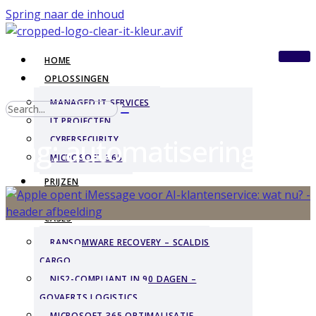
Spring naar de inhoud
HOME
OPLOSSINGEN
MANAGED IT SERVICES
IT PROJECTEN
Tag: automatisering
CYBERSECURITY
MICROSOFT 365
PRIJZEN
BLOGS
CASES
RANSOMWARE RECOVERY – SCALDIS
CARGO
NIS2-COMPLIANT IN 90 DAGEN –
GOVAERTS LOGISTICS
MICROSOFT 365 OPTIMALISATIE –