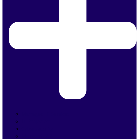
Managed IT Services
IT Projecten
Cybersecurity
Microsoft 365