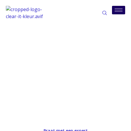
Het team achter uw IT-
succes
Clear IT is jong, dynamisch en flexibel.
We staan klaar om kmo’s en zelfstandigen te
ontzorgen op het vlak van IT, zodat zij zich
kunnen richten op groei.
Onze expertise varieert van dagelijkse IT-
ondersteuning tot complexe cybersecurity
uitdagingen.
Praat met een expert