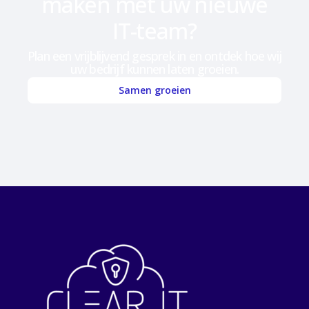
maken met uw nieuwe
IT-team?
Plan een vrijblijvend gesprek in en ontdek hoe wij
uw bedrijf kunnen laten groeien.
Samen groeien