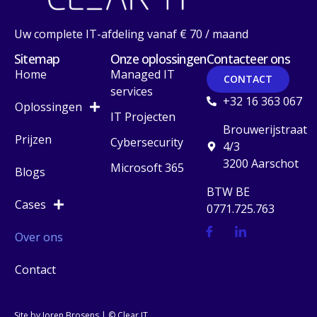
Uw complete IT-afdeling vanaf € 70 / maand
Sitemap
Onze oplossingen
Contacteer ons
Home
Managed IT
CONTACT
services
+32 16 363 067
Oplossingen
IT Projecten
Brouwerijstraat
Prijzen
Cybersecurity
4/3
3200 Aarschot
Microsoft 365
Blogs
BTW BE
Cases
0771.725.763
Over ons
Contact
Site by Joren Brosens
| © Clear IT