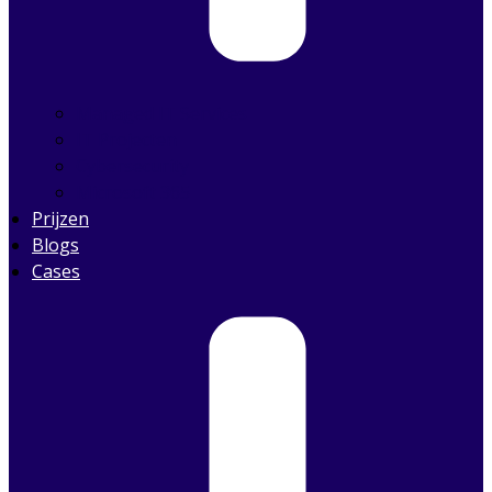
Managed IT Services
IT Projecten
Cybersecurity
Microsoft 365
Prijzen
Blogs
Cases