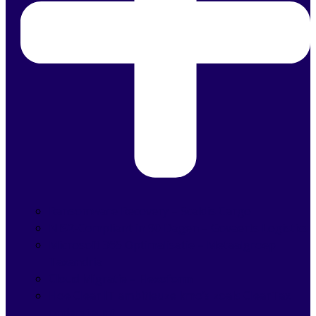
Ransomware Recovery – Scaldis Cargo
NIS2-Compliant in 90 Dagen – Govaerts Logistics
Microsoft 365 Optimalisatie – Metaalgroep
Taxandria
Cloud Migratie – Flexoform
Hoe Clear IT ambitieuze kmo’s zoals ClearTax
ondersteunt