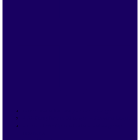
Ransomware Recovery – Scaldis Cargo
NIS2-Compliant in 90 Dagen – Govaerts Logistics
Microsoft 365 Optimalisatie – Metaalgroep
Taxandria