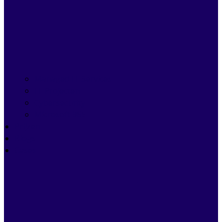
Managed IT Services
IT Projecten
Cybersecurity
Microsoft 365
Prijzen
Blogs
Cases