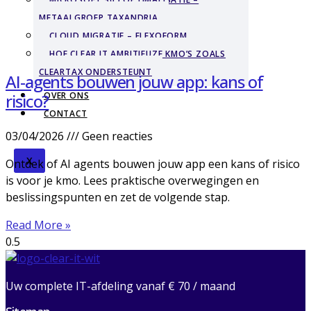
METAALGROEP TAXANDRIA
CLOUD MIGRATIE – FLEXOFORM
HOE CLEAR IT AMBITIEUZE KMO’S ZOALS
CLEARTAX ONDERSTEUNT
AI-agents bouwen jouw app: kans of
risico?
OVER ONS
CONTACT
03/04/2026
Geen reacties
X
Ontdek of AI agents bouwen jouw app een kans of risico
is voor je kmo. Lees praktische overwegingen en
beslissingspunten en zet de volgende stap.
Read More »
Uw complete IT-afdeling vanaf € 70 / maand