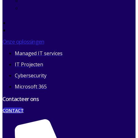
Cloud Migratie – Flexoform
Hoe Clear IT ambitieuze kmo’s zoals ClearTax
ondersteunt
Over ons
Contact
Onze oplossingen
Managed IT services
IT Projecten
Cybersecurity
Microsoft 365
Contacteer ons
CONTACT