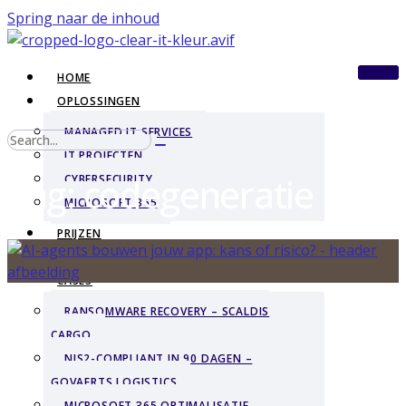
Spring naar de inhoud
HOME
OPLOSSINGEN
MANAGED IT SERVICES
IT PROJECTEN
Tag: codegeneratie
CYBERSECURITY
MICROSOFT 365
PRIJZEN
BLOGS
CASES
RANSOMWARE RECOVERY – SCALDIS
CARGO
NIS2-COMPLIANT IN 90 DAGEN –
GOVAERTS LOGISTICS
MICROSOFT 365 OPTIMALISATIE –