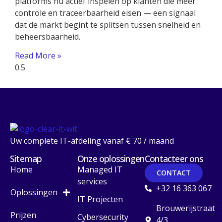
platforms nu actief inspelen op klanten die meer
controle en traceerbaarheid eisen — een signaal
dat de markt begint te splitsen tussen snelheid en
beheersbaarheid.
Read More »
Uw complete IT-afdeling vanaf € 70 / maand
Sitemap
Onze oplossingen
Contacteer ons
Home
Managed IT
CONTACT
services
+32 16 363 067
Oplossingen
IT Projecten
Brouwerijstraat
Prijzen
Cybersecurity
4/3