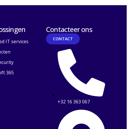
ossingen
Contacteer ons
CONTACT
d IT services
ecten
curity
ft 365
+32 16 363 067