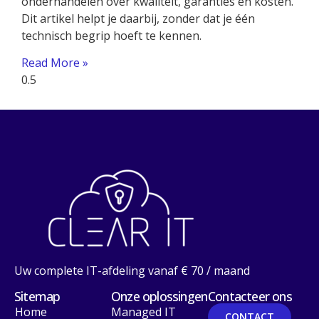
onderhandelen over kwaliteit, garanties en kosten.
Dit artikel helpt je daarbij, zonder dat je één
technisch begrip hoeft te kennen.
Read More »
Uw complete IT-afdeling vanaf € 70 / maand
Sitemap
Onze oplossingen
Contacteer ons
Home
Managed IT
CONTACT