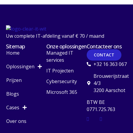
Uw complete IT-afdeling vanaf € 70 / maand
Sitemap
Onze oplossingen
Contacteer ons
Home
Managed IT
CONTACT
services
+32 16 363 067
Oplossingen
IT Projecten
Brouwerijstraat
Prijzen
Cybersecurity
4/3
3200 Aarschot
Microsoft 365
Blogs
BTW BE
Cases
0771.725.763
Over ons