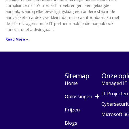
compliance-risico’s met zich meebrengen. Een gelaagde
aanpak, waarbij elke beveiligingslaag een andere stap in de
aanvalsketen afdekt, verkleint dat risico aantoonbaar. En met
de juiste vragen aan je IT-partner maak je die aanpak ook
contractueel afdwingbaar.
Read More »
Sitemap
Onze opl
Home
Managed IT 
IT Projecten
Oplossingen
Cybersecurit
Prijzen
Microsoft 36
Blogs