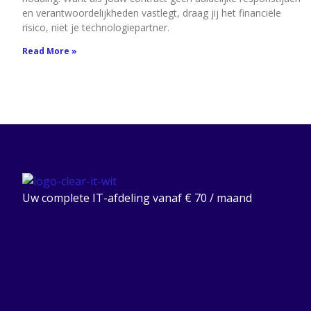
en verantwoordelijkheden vastlegt, draag jij het financiële
risico, niet je technologiepartner.
Read More »
Uw complete IT-afdeling vanaf € 70 / maand