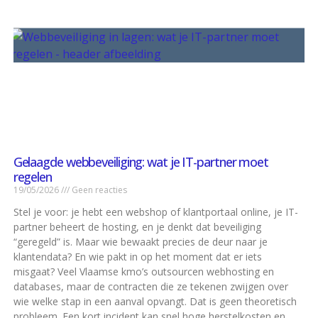
Gelaagde webbeveiliging: wat je IT-partner moet
regelen
19/05/2026
Geen reacties
Stel je voor: je hebt een webshop of klantportaal online, je IT-
partner beheert de hosting, en je denkt dat beveiliging
“geregeld” is. Maar wie bewaakt precies de deur naar je
klantendata? En wie pakt in op het moment dat er iets
misgaat? Veel Vlaamse kmo’s outsourcen webhosting en
databases, maar de contracten die ze tekenen zwijgen over
wie welke stap in een aanval opvangt. Dat is geen theoretisch
probleem. Een kort incident kan snel hoge herstelkosten en