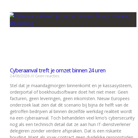
Cyberaanval treft je omzet binnen 24 uren
24/06/2026
Geen reacties
Stel dat je maandagmorgen binnenkomt en je kassasysteem,
orderportal of boekhoudsoftware doet het niet meer. Geen
facturen, geen leveringen, geen inkomsten. Nieuw Europees
onderzoek laat zien dat dit scenario bij bijna de helft van de
getroffen bedrijven al binnen dezelfde werkdag realiteit wordt
na een cyberaanval. Toch behandelen veel kmo’s cybersecurity
nog als een technisch detail dat ze aan hun IT-dienstverlener
delegeren zonder verdere afspraken. Dat is een riskante
houding. Want als jouw contract geen duidelijke responstijden