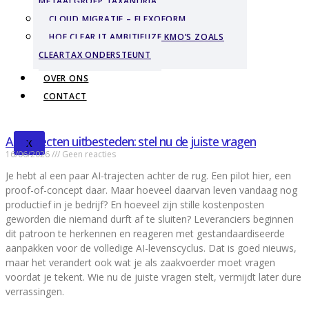
METAALGROEP TAXANDRIA
CLOUD MIGRATIE – FLEXOFORM
HOE CLEAR IT AMBITIEUZE KMO’S ZOALS
CLEARTAX ONDERSTEUNT
OVER ONS
CONTACT
AI-projecten uitbesteden: stel nu de juiste vragen
X
16/06/2026
Geen reacties
Je hebt al een paar AI-trajecten achter de rug. Een pilot hier, een
proof-of-concept daar. Maar hoeveel daarvan leven vandaag nog
productief in je bedrijf? En hoeveel zijn stille kostenposten
geworden die niemand durft af te sluiten? Leveranciers beginnen
dit patroon te herkennen en reageren met gestandaardiseerde
aanpakken voor de volledige AI-levenscyclus. Dat is goed nieuws,
maar het verandert ook wat je als zaakvoerder moet vragen
voordat je tekent. Wie nu de juiste vragen stelt, vermijdt later dure
verrassingen.