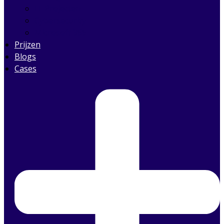
IT Projecten
Cybersecurity
Microsoft 365
Prijzen
Blogs
Cases