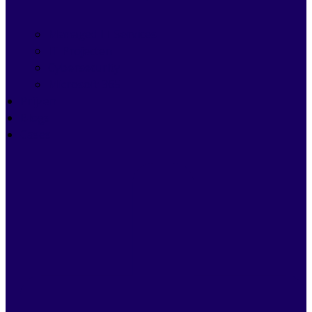
Managed IT Services
IT Projecten
Cybersecurity
Microsoft 365
Prijzen
Blogs
Cases