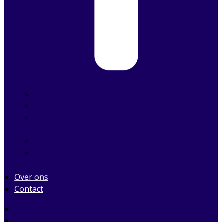
Ransomware Recovery – Scaldis Cargo
NIS2-Compliant in 90 Dagen – Govaerts Logistics
Microsoft 365 Optimalisatie – Metaalgroep
Taxandria
Cloud Migratie – Flexoform
Hoe Clear IT ambitieuze kmo’s zoals ClearTax
ondersteunt
Over ons
Contact
Home
Oplossingen