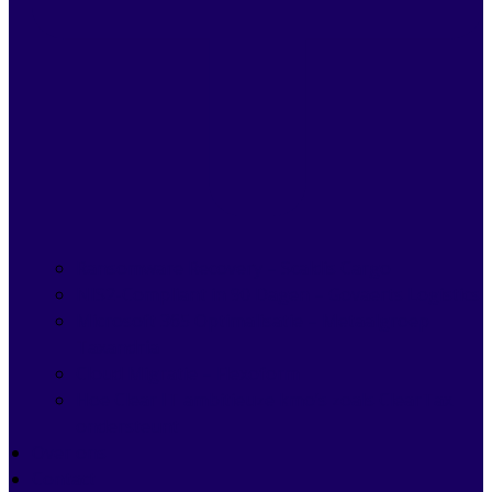
Ransomware Recovery – Scaldis Cargo
NIS2-Compliant in 90 Dagen – Govaerts Logistics
Microsoft 365 Optimalisatie – Metaalgroep
Taxandria
Cloud Migratie – Flexoform
Hoe Clear IT ambitieuze kmo’s zoals ClearTax
ondersteunt
Over ons
Contact