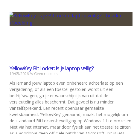
YellowKey BitLocker: is je laptop veilig?
19/05/2026
Geen reacties
Als iemand jouw laptop even onbeheerd achterlaat op een
vergadering, of als een toestel gestolen wordt uit een
bedrijfswagen, ga je er waarschijnlijk van uit dat de
versleuteling alles beschermt. Dat gevoel is nu minder
vanzelfsprekend. Een recent openbaar gemaakte
kwetsbaarheid, ‘YellowKey’ genaamd, maakt het mogelijk om
de standaard BitLocker-beveiliging op Windows 11 te omzeilen.
Niet via het internet, maar door fysiek aan het toestel te zitten.
Er is voorlopig geen officiële patch van Microsoft. Dit is iets