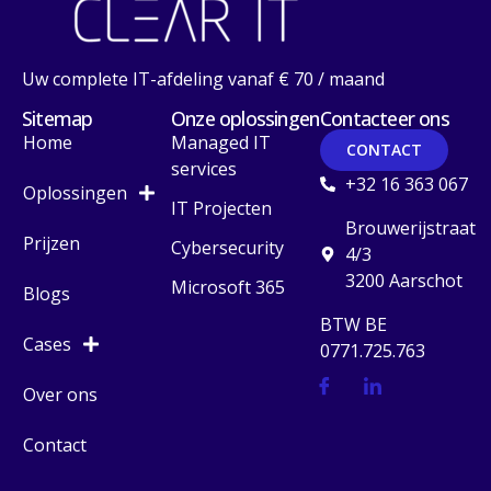
Uw complete IT-afdeling vanaf € 70 / maand
Sitemap
Onze oplossingen
Contacteer ons
Home
Managed IT
CONTACT
services
+32 16 363 067
Oplossingen
IT Projecten
Brouwerijstraat
Prijzen
Cybersecurity
4/3
3200 Aarschot
Microsoft 365
Blogs
BTW BE
Cases
0771.725.763
Over ons
Contact