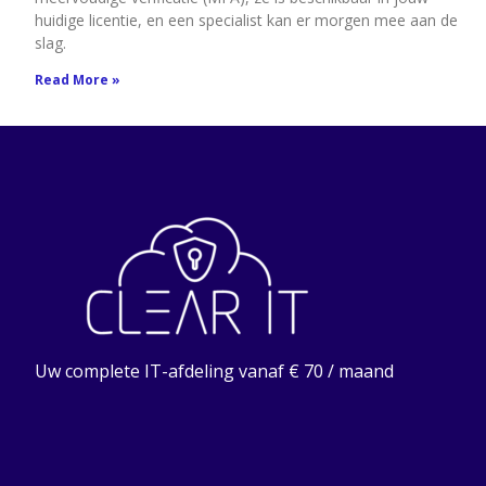
huidige licentie, en een specialist kan er morgen mee aan de
slag.
Read More »
Uw complete IT-afdeling vanaf € 70 / maand