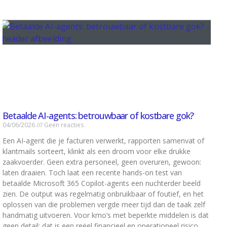
Betaalde AI-agents: betrouwbaar of kostbare gok?
04/06/2026
Geen reacties
Een AI-agent die je facturen verwerkt, rapporten samenvat of
klantmails sorteert, klinkt als een droom voor elke drukke
zaakvoerder. Geen extra personeel, geen overuren, gewoon:
laten draaien. Toch laat een recente hands-on test van
betaalde Microsoft 365 Copilot-agents een nuchterder beeld
zien. De output was regelmatig onbruikbaar of foutief, en het
oplossen van die problemen vergde meer tijd dan de taak zelf
handmatig uitvoeren. Voor kmo’s met beperkte middelen is dat
geen detail: dat is een reëel financieel en operationeel risico.