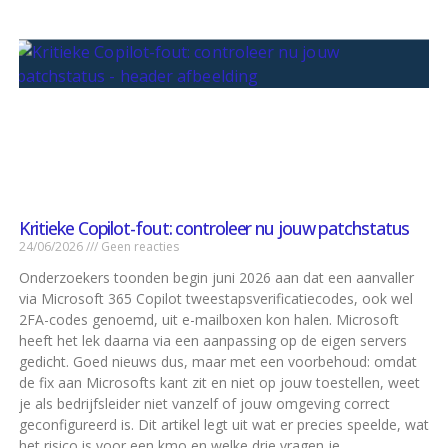
Kritieke Copilot-fout: controleer nu jouw patchstatus
24/06/2026
Geen reacties
Onderzoekers toonden begin juni 2026 aan dat een aanvaller
via Microsoft 365 Copilot tweestapsverificatiecodes, ook wel
2FA-codes genoemd, uit e-mailboxen kon halen. Microsoft
heeft het lek daarna via een aanpassing op de eigen servers
gedicht. Goed nieuws dus, maar met een voorbehoud: omdat
de fix aan Microsofts kant zit en niet op jouw toestellen, weet
je als bedrijfsleider niet vanzelf of jouw omgeving correct
geconfigureerd is. Dit artikel legt uit wat er precies speelde, wat
het risico is voor een kmo en welke drie vragen je