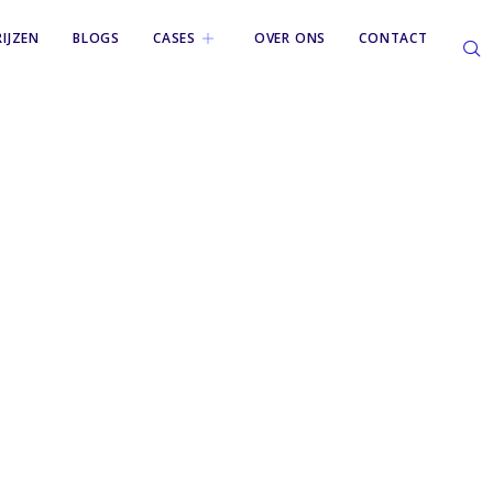
RIJZEN
BLOGS
CASES
OVER ONS
CONTACT
ft-365