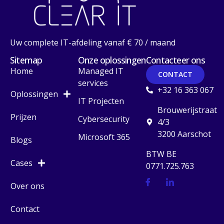
Uw complete IT-afdeling vanaf € 70 / maand
Sitemap
Onze oplossingen
Contacteer ons
Home
Managed IT
CONTACT
services
+32 16 363 067
Oplossingen
IT Projecten
Brouwerijstraat
Prijzen
Cybersecurity
4/3
3200 Aarschot
Microsoft 365
Blogs
BTW BE
Cases
0771.725.763
Over ons
Contact