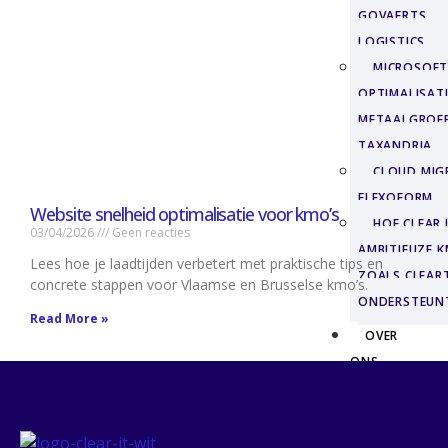
GOVAERTS
LOGISTICS
MICROSOFT
OPTIMALISATI
METAALGROE
TAXANDRIA
CLOUD MIGR
FLEXOFORM
Website snelheid optimalisatie voor kmo’s
HOE CLEAR 
03/04/2026
Geen reacties
AMBITIEUZE K
Lees hoe je laadtijden verbetert met praktische tips en
ZOALS CLEAR
concrete stappen voor Vlaamse en Brusselse kmo’s.
ONDERSTEUN
Read More »
OVER
ONS
CONTACT
X