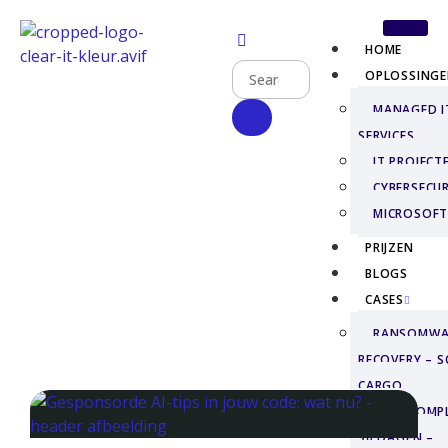
HOME
OPLOSSING
MANAGED I
SERVICES
IT PROJECT
CYBERSECUR
MICROSOFT
PRIJZEN
BLOGS
CASES
RANSOMWA
RECOVERY – S
CARGO
NIS2-COMP
90 DAGEN –