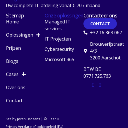
Uw complete IT-afdeling vanaf € 70 / maand
Sitemap
Onze oplossingen
Contacteer ons
Home
Managed IT
CONTACT
services
+32 16 363 067
Oplossingen
IT Projecten
Brouwerijstraat
Prijzen
Cybersecurity
4/3
3200 Aarschot
Microsoft 365
Blogs
BTW BE
Cases
0771.725.763
Over ons
Contact
Site by Joren Brosens
| © Clear IT
Privacy Verklaring
Cookiebeleid (EU)