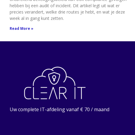
hebben bij een audit of incident. Dit artikel legt uit wat er
precies verandert, welke drie routes je hebt, en wat je deze
week al in gang kunt zetten.
Read More »
Uw complete IT-afdeling vanaf € 70 / maand