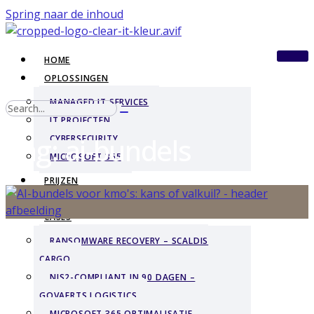
Spring naar de inhoud
HOME
OPLOSSINGEN
MANAGED IT SERVICES
IT PROJECTEN
Tag: ai-bundels
CYBERSECURITY
MICROSOFT 365
PRIJZEN
BLOGS
CASES
RANSOMWARE RECOVERY – SCALDIS
CARGO
NIS2-COMPLIANT IN 90 DAGEN –
GOVAERTS LOGISTICS
MICROSOFT 365 OPTIMALISATIE –