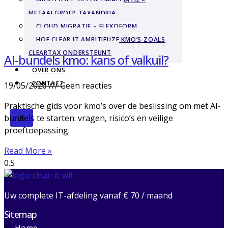
METAALGROEP TAXANDRIA
CLOUD MIGRATIE – FLEXOFORM
HOE CLEAR IT AMBITIEUZE KMO’S ZOALS
CLEARTAX ONDERSTEUNT
AI-bundels kmo: kans of valkuil?
OVER ONS
CONTACT
19/05/2026
Geen reacties
Praktische gids voor kmo’s over de beslissing om met AI-
bundels te starten: vragen, risico’s en veilige
X
proeftoepassing.
Read More »
Uw complete IT-afdeling vanaf € 70 / maand
Sitemap
Home