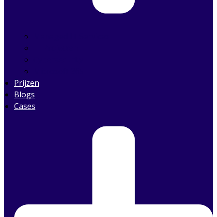
Managed IT Services
IT Projecten
Cybersecurity
Microsoft 365
Prijzen
Blogs
Cases