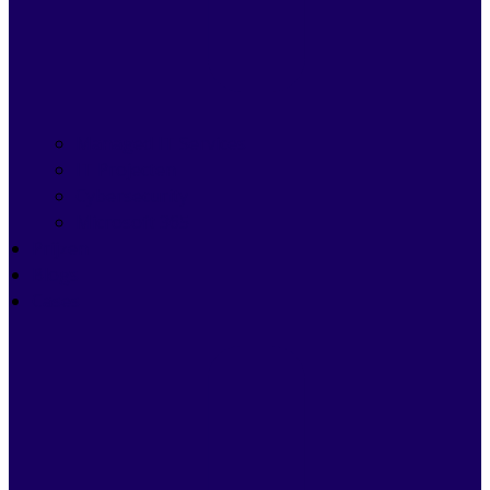
Managed IT Services
IT Projecten
Cybersecurity
Microsoft 365
Prijzen
Blogs
Cases