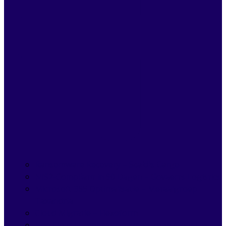
Ransomware Recovery – Scaldis Cargo
NIS2-Compliant in 90 Dagen – Govaerts Logistics
Microsoft 365 Optimalisatie – Metaalgroep
Taxandria
Cloud Migratie – Flexoform
Hoe Clear IT ambitieuze kmo’s zoals ClearTax