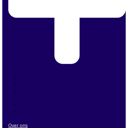
Ransomware Recovery – Scaldis Cargo
NIS2-Compliant in 90 Dagen – Govaerts Logistics
Microsoft 365 Optimalisatie – Metaalgroep
Taxandria
Cloud Migratie – Flexoform
Hoe Clear IT ambitieuze kmo’s zoals ClearTax
ondersteunt
Over ons