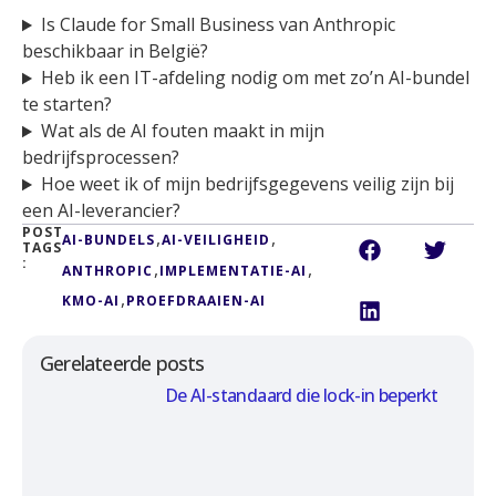
Is Claude for Small Business van Anthropic
beschikbaar in België?
Heb ik een IT-afdeling nodig om met zo’n AI-bundel
te starten?
Wat als de AI fouten maakt in mijn
bedrijfsprocessen?
Hoe weet ik of mijn bedrijfsgegevens veilig zijn bij
een AI-leverancier?
POST
,
,
AI-BUNDELS
AI-VEILIGHEID
TAGS
:
,
,
ANTHROPIC
IMPLEMENTATIE-AI
,
KMO-AI
PROEFDRAAIEN-AI
Gerelateerde posts
De AI-standaard die lock-in beperkt