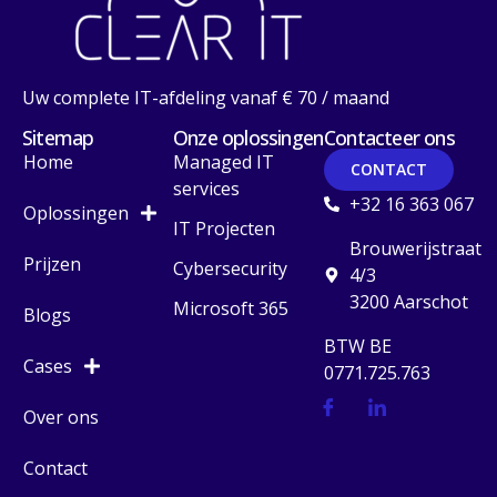
Uw complete IT-afdeling vanaf € 70 / maand
Sitemap
Onze oplossingen
Contacteer ons
Home
Managed IT
CONTACT
services
+32 16 363 067
Oplossingen
IT Projecten
Brouwerijstraat
Prijzen
Cybersecurity
4/3
3200 Aarschot
Microsoft 365
Blogs
BTW BE
Cases
0771.725.763
Over ons
Contact