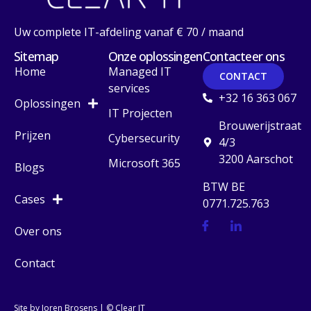
Uw complete IT-afdeling vanaf € 70 / maand
Sitemap
Onze oplossingen
Contacteer ons
Home
Managed IT
CONTACT
services
+32 16 363 067
Oplossingen
IT Projecten
Brouwerijstraat
Prijzen
Cybersecurity
4/3
3200 Aarschot
Microsoft 365
Blogs
BTW BE
Cases
0771.725.763
Over ons
Contact
Site by Joren Brosens
| © Clear IT