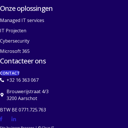
Onze oplossingen
Managed IT services
IT Projecten
Cybersecurity
Microsoft 365
Contacteer ons
CONTACT
+32 16 363 067
Brouwerijstraat 4/3
3200 Aarschot
BTW BE 0771.725.763
Site by Joren Brosens
| © Clear IT