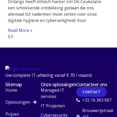
Onlangs heeft ethisch hacker Inti De Ceukelaire
een schokkende ontdekking gedaan die ons
allemaal tot nadenken moet zetten over onze
digitale hygiëne en cyberveiligheid. Voor
Read More »
Uw complete IT-afdeling vanaf € 70 / maand
Sitemap
Onze oplossingen
Contacteer ons
Home
Managed IT
CONTACT
services
+32 16 363 067
Oplossingen
IT Projecten
Brouwerijstraat
Prijzen
Cybersecurity
4/3