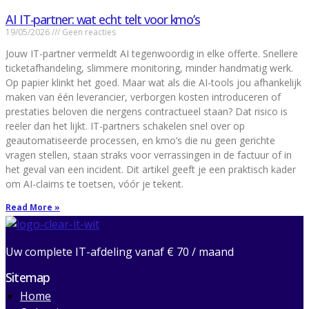
AI IT-partner: wat echt telt voor kmo’s
19/05/2026
Geen reacties
Jouw IT-partner vermeldt AI tegenwoordig in elke offerte. Snellere
ticketafhandeling, slimmere monitoring, minder handmatig werk.
Op papier klinkt het goed. Maar wat als die AI-tools jou afhankelijk
maken van één leverancier, verborgen kosten introduceren of
prestaties beloven die nergens contractueel staan? Dat risico is
reëler dan het lijkt. IT-partners schakelen snel over op
geautomatiseerde processen, en kmo’s die nu geen gerichte
vragen stellen, staan straks voor verrassingen in de factuur of in
het geval van een incident. Dit artikel geeft je een praktisch kader
om AI-claims te toetsen, vóór je tekent.
Read More »
Uw complete IT-afdeling vanaf € 70 / maand
Sitemap
Home