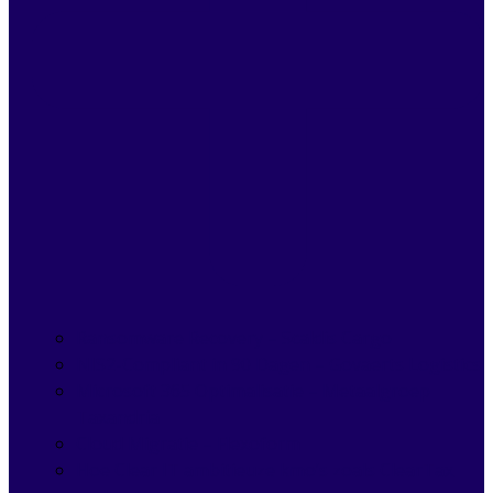
Ransomware Recovery – Scaldis Cargo
NIS2-Compliant in 90 Dagen – Govaerts Logistics
Microsoft 365 Optimalisatie – Metaalgroep
Taxandria
Cloud Migratie – Flexoform
Hoe Clear IT ambitieuze kmo’s zoals ClearTax