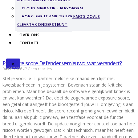
METAALGROEP TAXANDRIA
CLOUD MIGRATIE – FLEXOFORM
HOE CLEAR IT AMBITIEUZE KMO’S ZOALS
CLEARTAX ONDERSTEUNT
OVER ONS
CONTACT
Exposure score Defender vernieuwd: wat verandert?
X
04/06/2026
Geen reacties
Stel je voor: je IT-partner meldt elke maand een lijst met
kwetsbaarheden in je systemen. Bovenaan staan de ‘kritieke’
problemen. Maar hoe bepaalt de software eigenlijk wat kritiek is
en wat kan wachten? Dat doet de zogenaamde exposure score,
een getal dat aangeeft hoe blootgesteld jouw IT-omgeving is aan
risico. Microsoft heeft die score recent grondig vernieuwd en biedt
dit nu aan als public preview, een testfase voordat de functie
breed uitgerold wordt. De update voegt meer context toe aan hoe
risico’s worden gewogen. Dat klinkt technisch, maar het heeft een
directe impact op wat jouw IT-partner als urgent aanduidt en dus