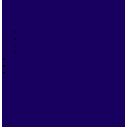
Managed IT Services
IT Projecten
Cybersecurity
Microsoft 365
Prijzen
Blogs
Cases