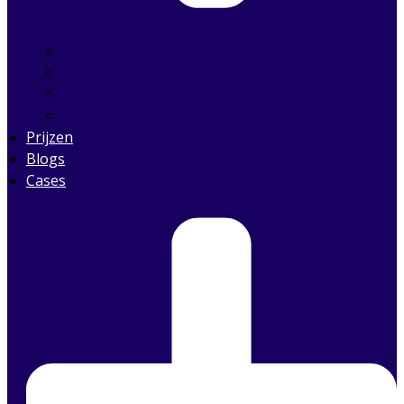
Managed IT Services
IT Projecten
Cybersecurity
Microsoft 365
Prijzen
Blogs
Cases