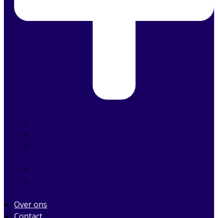
Ransomware Recovery – Scaldis Cargo
NIS2-Compliant in 90 Dagen – Govaerts Logistics
Microsoft 365 Optimalisatie – Metaalgroep
Taxandria
Cloud Migratie – Flexoform
Hoe Clear IT ambitieuze kmo’s zoals ClearTax
ondersteunt
Over ons
Contact