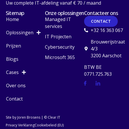
Uw complete IT-afdeling vanaf € 70 / maand
Sitemap
Onze oplossingen
Contacteer ons
Home
Managed IT
CONTACT
services
+32 16 363 067
Oplossingen
IT Projecten
Brouwerijstraat
Prijzen
Cybersecurity
4/3
3200 Aarschot
Microsoft 365
Blogs
BTW BE
Cases
0771.725.763
Over ons
Contact
Site by Joren Brosens
| © Clear IT
Privacy Verklaring
Cookiebeleid (EU)