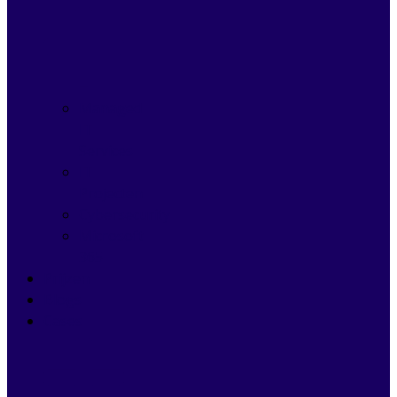
Managed
IT
Services
IT
Projecten
Cybersecurity
Microsoft
365
Prijzen
Blogs
Cases