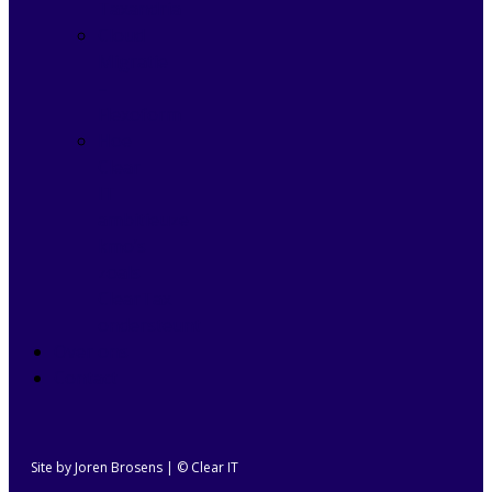
Taxandria
Cloud
Migratie
–
Flexoform
Hoe
Clear
IT
ambitieuze
kmo’s
zoals
ClearTax
ondersteunt
Over ons
Contact
Site by Joren Brosens
| © Clear IT