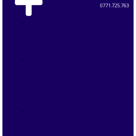
0771.725.763
Ransomware
Recovery
–
Scaldis
Cargo
NIS2-
Compliant
in 90
Dagen
–
Govaerts
Logistics
Microsoft
365
Optimalisatie
–