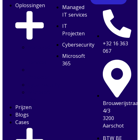
Oplossingen
Managed
IT services
IT
Projecten
+32 16 363
Cybersecurity
Managed
067
IT
Microsoft
Services
365
IT
Projecten
Cybersecurity
Microsoft
365
Brouwerijstraa
Prijzen
4/3
Blogs
3200
Cases
Aarschot
BTW BE