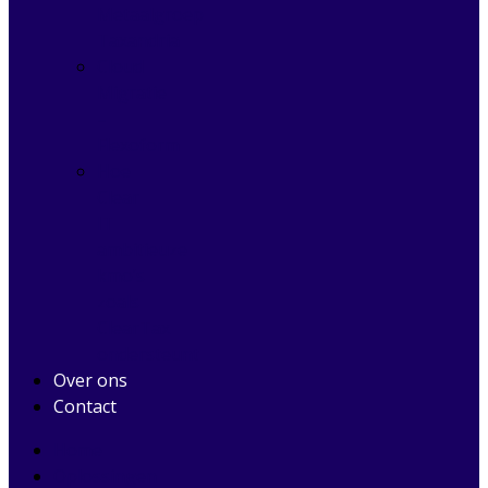
Metaalgroep
Taxandria
Cloud
Migratie
–
Flexoform
Hoe
Clear
IT
ambitieuze
kmo’s
zoals
ClearTax
ondersteunt
Over ons
Contact
Home
Oplossingen