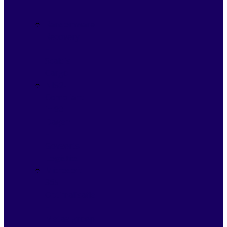
Ransomware
Recovery
–
Scaldis
Cargo
NIS2-
Compliant
in 90
Dagen
–
Govaerts
Logistics
Microsoft
365
Optimalisatie
–
Metaalgroep