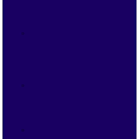
Recovery
–
Scaldis
Cargo
NIS2-
Compliant
in 90
Dagen
–
Govaerts
Logistics
Microsoft
365
Optimalisatie
–
Metaalgroep
Taxandria
Cloud
Migratie