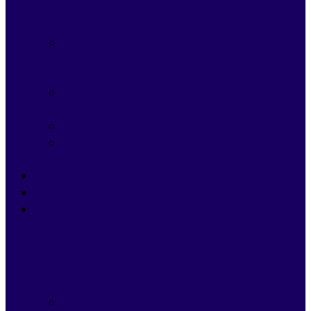
Managed
IT
Services
IT
Projecten
Cybersecurity
Microsoft
365
Prijzen
Blogs
Cases
Ransomware