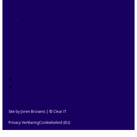
–
Flexoform
Hoe
Clear
IT
ambitieuze
kmo’s
zoals
ClearTax
ondersteunt
Over ons
Contact
Site by Joren Brosens
| © Clear IT
Privacy Verklaring
Cookiebeleid (EU)