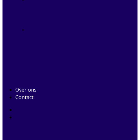
Migratie
–
Flexoform
Hoe
Clear
IT
ambitieuze
kmo’s
zoals
ClearTax
ondersteunt
Over ons
Contact
Home
Oplossingen