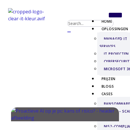
HOME
OPLOSSINGEN
MANAGED IT
SERVICES
IT PROJECTEN
CYBERSECURIT
MICROSOFT 3
PRIJZEN
BLOGS
CASES
RANSOMWAR
RECOVERY – SCA
CARGO
NIS2-COMPLIA