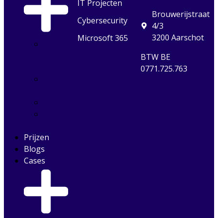
IT Projecten
Brouwerijstraat
Cybersecurity
4/3
3200 Aarschot
Microsoft 365
Managed
IT
BTW BE
Services
0771.725.763
IT
Projecten
Cybersecurity
Microsoft
365
Prijzen
Blogs
Cases