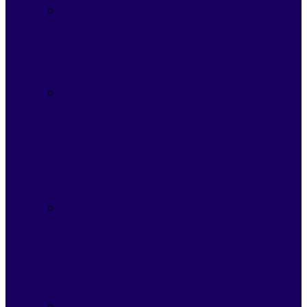
Ransomware
Recovery
–
Scaldis
Cargo
NIS2-
Compliant
in 90
Dagen
–
Govaerts
Logistics
Microsoft
365
Optimalisatie
–
Metaalgroep
Taxandria
Cloud