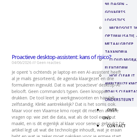
90 DAGEN –
GOVAERTS
LOGISTICS
MICROSOFT 3
OPTIMALISATIE 
METAALGROEP
TAXANDRIA
Proactieve desktop-assistent: kans of risico?
CLOUD MIGRAT
04/06/2026
Geen reacties
FLEXOFORM
Je opent ’s ochtends je laptop en een AI-assistent heeft
HOE CLEAR IT
al je mails gesorteerd, de agenda klaargezet en drie
AMBITIEUZE KMO
formulieren ingevuld. Dat is wat ‘proactieve’ desktop-AI
belooft. Geen commando’s typen. Geen knoppen
ZOALS CLEARTA
drukken. De tool leert je werkgewoonten en handelt
ONDERSTEUNT
zelfstandig. Klinkt aantrekkelijk? Dat is het soms ook.
OVER
Maar voor een Vlaamse kmo roept dit meteen andere
vragen op: wie ziet die data, wat als de tool een fout
ONS
maakt, en is dit eigenlijk al klaar voor serieus gebruik? Dit
CONTACT
artikel legt uit wat die technologie inhoudt, wat je eraan
hebt en wat je zeker moet nakijken voor je ermee start.