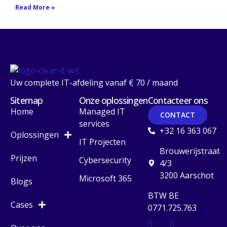
Read More »
Uw complete IT-afdeling vanaf € 70 / maand
Sitemap
Onze oplossingen
Contacteer ons
Home
Managed IT
CONTACT
services
+32 16 363 067
Oplossingen
IT Projecten
Brouwerijstraat
Prijzen
Cybersecurity
4/3
3200 Aarschot
Microsoft 365
Blogs
BTW BE
Cases
0771.725.763