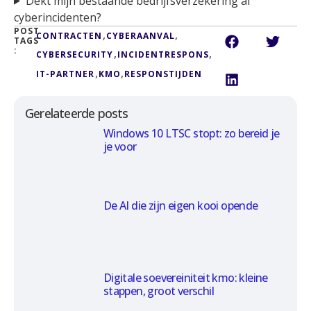
Dekt mijn bestaande bedrijfsverzekering al
cyberincidenten?
POST
,
,
CONTRACTEN
CYBERAANVAL
TAGS
:
,
,
CYBERSECURITY
INCIDENTRESPONS
,
,
IT-PARTNER
KMO
RESPONSTIJDEN
Gerelateerde posts
Windows 10 LTSC stopt: zo bereid je
je voor
De AI die zijn eigen kooi opende
Digitale soevereiniteit kmo: kleine
stappen, groot verschil