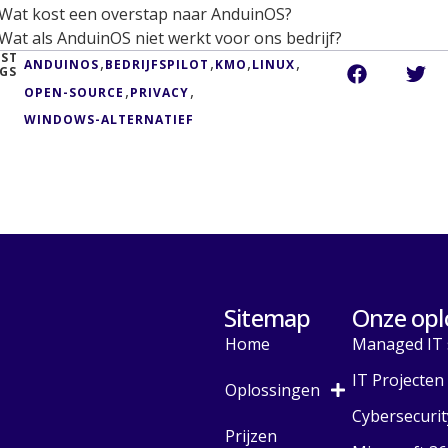
Wat kost een overstap naar AnduinOS?
Wat als AnduinOS niet werkt voor ons bedrijf?
ST
,
,
,
,
ANDUINOS
BEDRIJFSPILOT
KMO
LINUX
GS
,
,
OPEN-SOURCE
PRIVACY
WINDOWS-ALTERNATIEF
Sitemap
Onze opl
Home
Managed IT 
IT Projecten
Oplossingen
Cybersecurit
Prijzen