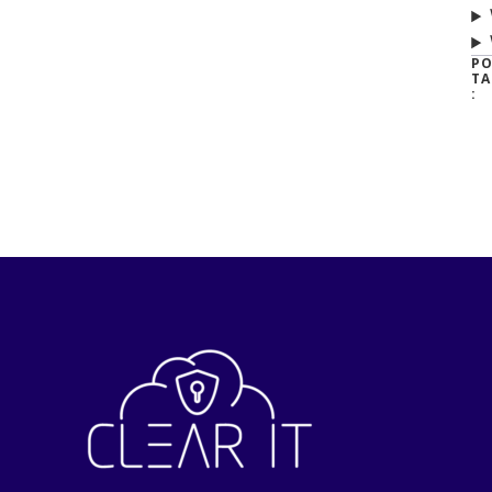
PO
TA
: