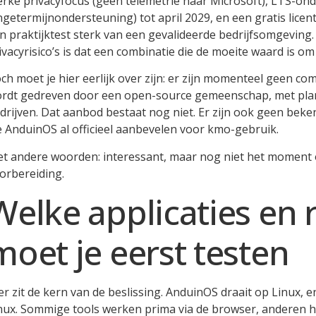
erke privacyfocus (geen telemetrie naar Microsoft), LTS-o
ngetermijnondersteuning) tot april 2029, en een gratis licen
n praktijktest sterk van een gevalideerde bedrijfsomgeving.
ivacyrisico’s is dat een combinatie die de moeite waard is o
ch moet je hier eerlijk over zijn: er zijn momenteel geen 
rdt gedreven door een open-source gemeenschap, met pla
drijven. Dat aanbod bestaat nog niet. Er zijn ook geen beke
e AnduinOS al officieel aanbevelen voor kmo-gebruik.
t andere woorden: interessant, maar nog niet het moment om
orbereiding.
Welke applicaties en
moet je eerst testen
er zit de kern van de beslissing. AnduinOS draait op Linux, 
nux. Sommige tools werken prima via de browser, anderen 