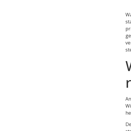
Wa
st
pr
ge
ve
st
An
Wi
he
De