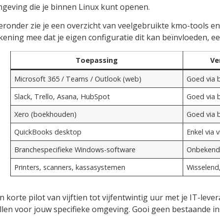
geving die je binnen Linux kunt openen.
eronder zie je een overzicht van veelgebruikte kmo-tools en
kening mee dat je eigen configuratie dit kan beïnvloeden, een
Toepassing
Ve
Microsoft 365 / Teams / Outlook (web)
Goed via 
Slack, Trello, Asana, HubSpot
Goed via b
Xero (boekhouden)
Goed via 
QuickBooks desktop
Enkel via 
Branchespecifieke Windows-software
Onbekend,
Printers, scanners, kassasystemen
Wisselend,
n korte pilot van vijftien tot vijfentwintig uur met je IT-leve
llen voor jouw specifieke omgeving. Gooi geen bestaande inst