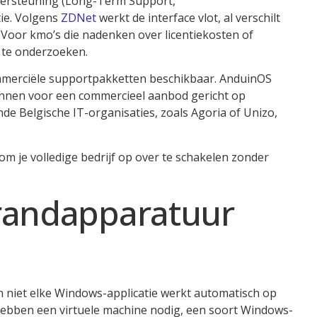
ndersteuning (Long-Term Support,
tie. Volgens
ZDNet
werkt de interface vlot, al verschilt
 Voor kmo’s die nadenken over licentiekosten of
m te onderzoeken.
commerciële supportpakketten beschikbaar. AnduinOS
nnen voor een commercieel aanbod gericht op
nde Belgische IT-organisaties, zoals Agoria of Unizo,
 je volledige bedrijf op over te schakelen zonder
 randapparatuur
en niet elke Windows-applicatie werkt automatisch op
hebben een virtuele machine nodig, een soort Windows-