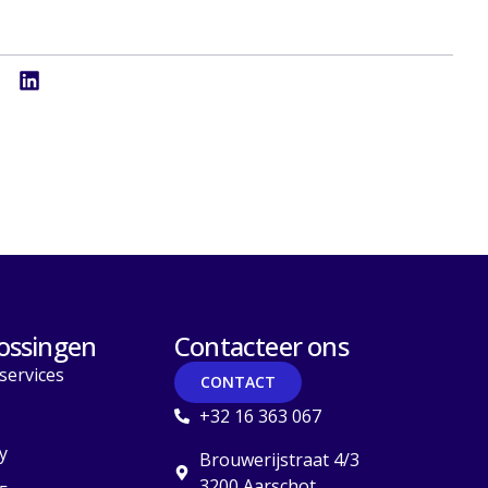
ossingen
Contacteer ons
services
CONTACT
+32 16 363 067
y
Brouwerijstraat 4/3
3200 Aarschot