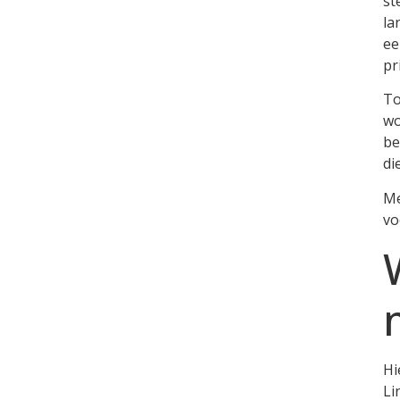
st
la
ee
pr
To
wo
be
di
Me
vo
Hi
Li