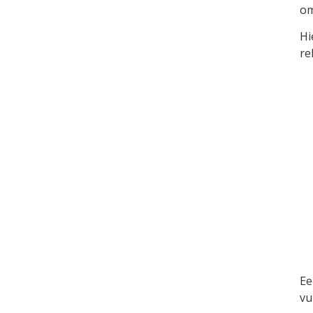
om
Hi
re
Ee
vu