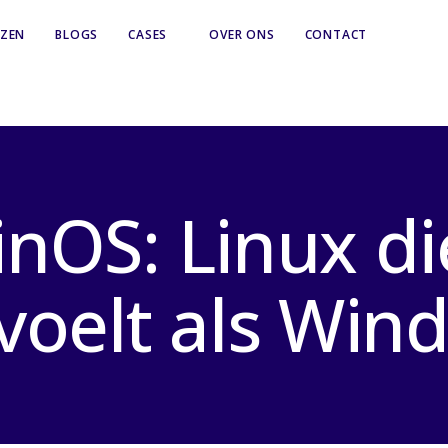
JZEN
BLOGS
CASES
OVER ONS
CONTACT
nOS: Linux di
voelt als Win