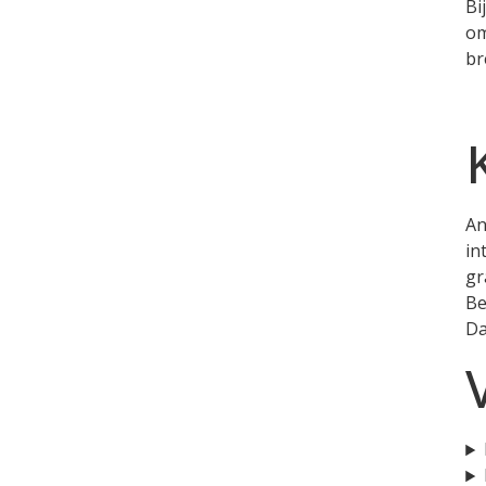
Bi
om
br
An
in
gr
Be
Da