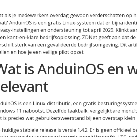
t als je medewerkers overdag gewoon verderschatten op hu
aat? AnduinOS is een gratis Linux-systeem dat er bijna identi
ivacy-instellingen en ondersteuning tot april 2029. Klinkt aan
en kant-en-klare bedrijfsoplossing. ZDNet geeft aan dat de
rschilt sterk van een gevalideerde bedrijfsomgeving. Dit arti
ellen en hoe je een veilige pilot opzet.
Wat is AnduinOS en w
relevant
duinOS is een Linux-distributie, een gratis besturingssyst
ndows 11 nabootst. Dezelfde taakbalk, vergelijkbare menu’s
t is precies wat gebruikersweerstand bij een overstap klein
 huidige stabiele release is versie 1.4.2. Er is geen officieel 