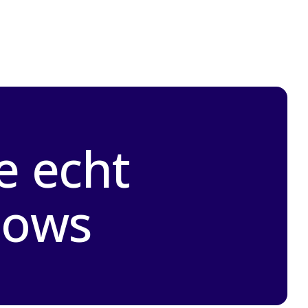
e echt
dows