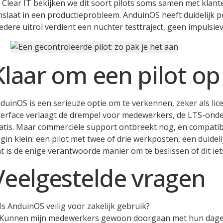
j Clear IT bekijken we dit soort pilots soms samen met klant
slaat in een productieprobleem. AnduinOS heeft duidelijk p
edere uitrol verdient een nuchter testtraject, geen impulsie
Klaar om een pilot op
duinOS is een serieuze optie om te verkennen, zeker als li
terface verlaagt de drempel voor medewerkers, de LTS-onders
atis. Maar commerciële support ontbreekt nog, en compatibil
gin klein: een pilot met twee of drie werkposten, een duidelij
t is de enige verantwoorde manier om te beslissen of dit iets
Veelgestelde vragen
Is AnduinOS veilig voor zakelijk gebruik?
Kunnen mijn medewerkers gewoon doorgaan met hun dagel