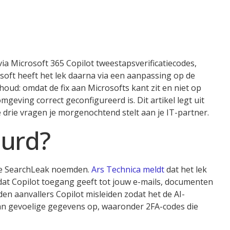
ia Microsoft 365 Copilot tweestapsverificatiecodes,
oft heeft het lek daarna via een aanpassing op de
oud: omdat de fix aan Microsofts kant zit en niet op
omgeving correct geconfigureerd is. Dit artikel legt uit
e drie vragen je morgenochtend stelt aan je IT-partner.
eurd?
ze SearchLeak noemden.
Ars Technica meldt
dat het lek
 dat Copilot toegang geeft tot jouw e-mails, documenten
en aanvallers Copilot misleiden zodat het de AI-
dan gevoelige gegevens op, waaronder 2FA-codes die