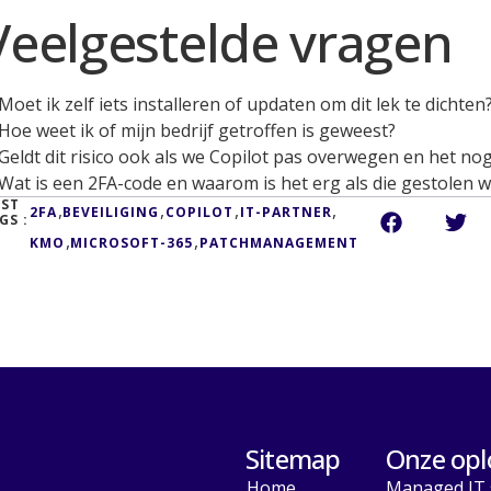
Veelgestelde vragen
Moet ik zelf iets installeren of updaten om dit lek te dichten
Hoe weet ik of mijn bedrijf getroffen is geweest?
Geldt dit risico ook als we Copilot pas overwegen en het no
Wat is een 2FA-code en waarom is het erg als die gestolen 
ST
,
,
,
,
2FA
BEVEILIGING
COPILOT
IT-PARTNER
GS :
,
,
KMO
MICROSOFT-365
PATCHMANAGEMENT
Sitemap
Onze opl
Home
Managed IT 