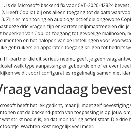
Is de Microsoft-backend fix voor CVE-2026-42824 bevesti
Heeft Copilot bij ons alleen toegang tot de data waarvoor 
Zijn er monitoring en auditlogs actief die ongewone Copil
ast deze drie vragen zijn er kortetermijnmaatregelen die je 
t beperken van Copilot-toegang tot gevoelige mailboxen, he
cumenten en het nalopen van de instellingen voor Voorwaa
lke gebruikers en apparaten toegang krijgen tot bedrijfss
n IT-partner die dit serieus neemt, geeft je geen vaag antwoo
clusief welk type aanpassing er gebeurde en of er eventueel n
kijken we dit soort configuraties regelmatig samen met klant
Vraag vandaag bevest
crosoft heeft het lek gedicht, maar jij moet zelf bevestiging 
ntonen dat de backend-patch van toepassing is op jouw omg
t wat strikt nodig is, en dat monitoring actief staat. Die dri
lefoontje. Wachten kost mogelijk veel meer.