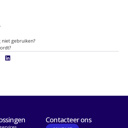
?
g niet gebruiken?
wordt?
ossingen
Contacteer ons
services