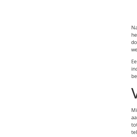
Na
he
do
we
Ee
in
be
Mi
aa
to
te