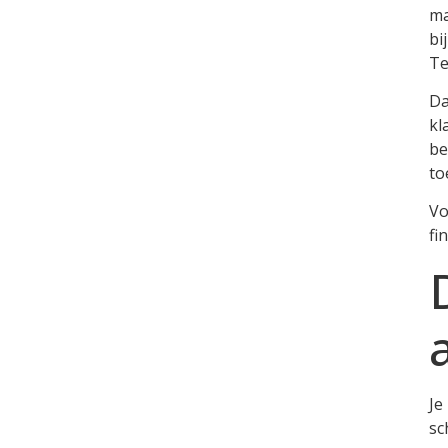
ma
bi
Te
Da
kl
be
to
Vo
fi
Je
sc