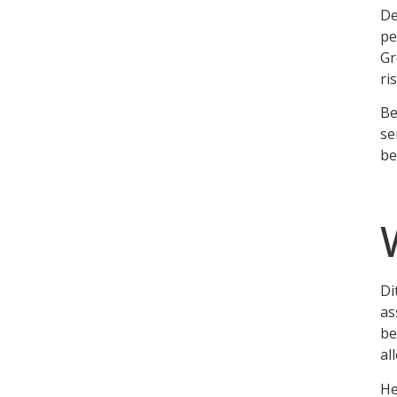
De
pe
Gr
ris
Be
se
be
Di
as
be
al
He