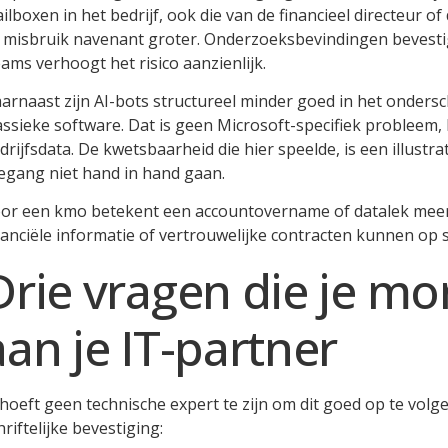
ilboxen in het bedrijf, ook die van de financieel directeur 
j misbruik navenant groter. Onderzoeksbevindingen bevestig
ams verhoogt het risico aanzienlijk.
arnaast zijn AI-bots structureel minder goed in het onders
assieke software. Dat is geen Microsoft-specifiek probleem, 
drijfsdata. De kwetsbaarheid die hier speelde, is een illustr
egang niet hand in hand gaan.
or een kmo betekent een accountovername of datalek meer 
nanciële informatie of vertrouwelijke contracten kunnen op 
Drie vragen die je mo
aan je IT-partner
 hoeft geen technische expert te zijn om dit goed op te volge
hriftelijke bevestiging: