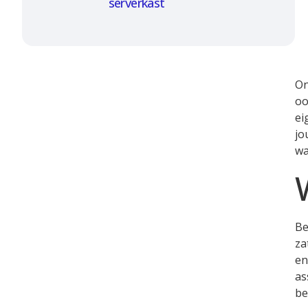
serverkast
On
oo
ei
jo
wa
Be
za
en
as
be