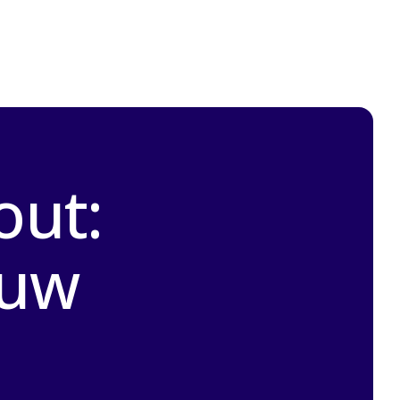
out:
ouw