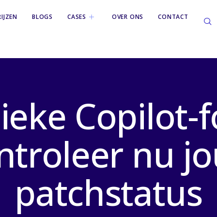
RIJZEN
BLOGS
CASES
OVER ONS
CONTACT
tieke Copilot-f
ntroleer nu j
patchstatus