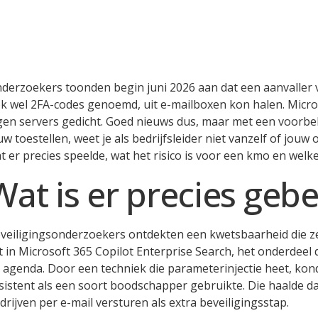
derzoekers toonden begin juni 2026 aan dat een aanvaller v
k wel 2FA-codes genoemd, uit e-mailboxen kon halen. Micros
gen servers gedicht. Goed nieuws dus, maar met een voorbeh
uw toestellen, weet je als bedrijfsleider niet vanzelf of jouw 
t er precies speelde, wat het risico is voor een kmo en welk
Wat is er precies geb
veiligingsonderzoekers ontdekten een kwetsbaarheid die 
t in Microsoft 365 Copilot Enterprise Search, het onderdeel
 agenda. Door een techniek die parameterinjectie heet, kond
sistent als een soort boodschapper gebruikte. Die haalde 
drijven per e-mail versturen als extra beveiligingsstap.