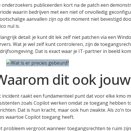
 onderzoekers publiceerden kort na de patch een demonstra
riode waarin bedrijven met een niet of onvolledig geconfi
ootschalige aanvallen zijn op dit moment niet bevestigd door 
ico nul is.
langrijk detail: je kunt dit lek zelf niet patchen via een Win
rvers. Wat je wel zelf kunt controleren, zijn de toegangsrec
drijfsomgeving. Dat is exact waar je IT-partner in beeld kom
Waarom dit ook jouw
t incident raakt een fundamenteel punt dat voor elke kmo met
sistenten zoals Copilot werken omdat ze toegang hebben to
richten. Dat is hun kracht, maar ook hun zwakte. Als zo’n t
les waartoe Copilot toegang heeft.
t probleem vergroot wanneer toegangsrechten te ruim zijn ing