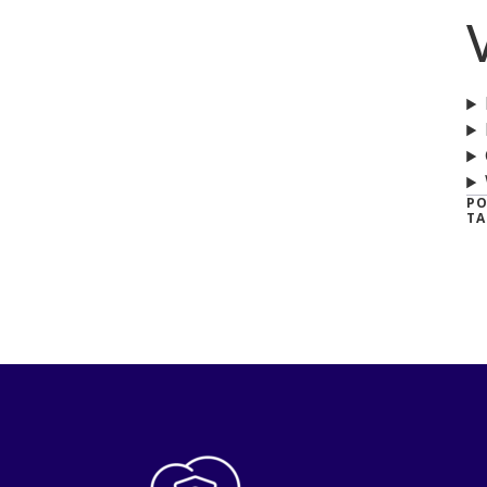
PO
TA