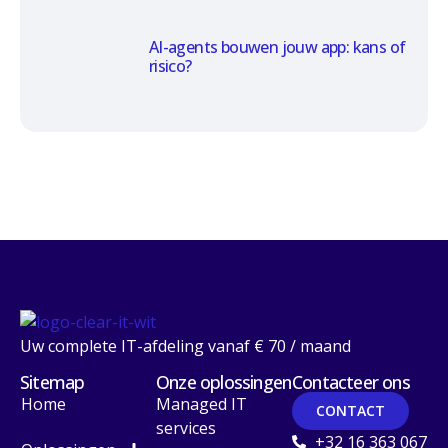
AI-agents bouwen jouw app: kans of
risico?
Uw complete IT-afdeling vanaf € 70 / maand
Sitemap
Onze oplossingen
Contacteer ons
Home
Managed IT
CONTACT
services
+32 16 363 067