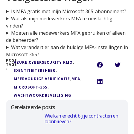
Is MFA gratis met mijn Microsoft 365-abonnement?
Wat als mijn medewerkers MFA te omslachtig
vinden?
Moeten alle medewerkers MFA gebruiken of alleen
de beheerder?
Wat verandert er aan de huidige MFA-instellingen in
Microsoft 365?
POST
,
,
AZURE
CYBERSECURITY KMO
TAGS
:
,
IDENTITEITSBEHEER
,
,
MEERVOUDIGE VERIFICATIE
MFA
,
MICROSOFT-365
WACHTWOORDBEVEILIGING
Gerelateerde posts
Wie kan er echt bij je contracten en
loonbrieven?