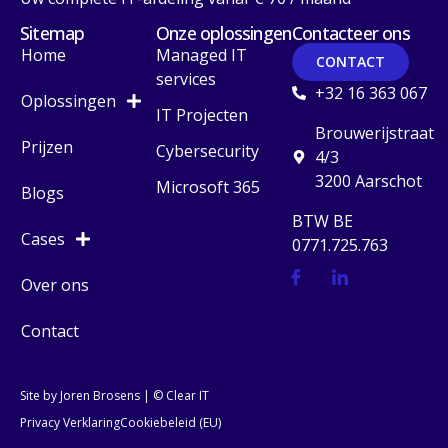
Sitemap
Onze oplossingen
Contacteer ons
Home
Managed IT
CONTACT
services
+32 16 363 067
Oplossingen
IT Projecten
Brouwerijstraat
Prijzen
Cybersecurity
4/3
3200 Aarschot
Microsoft 365
Blogs
BTW BE
Cases
0771.725.763
Over ons
Contact
Site by Joren Brosens
| © Clear IT
Privacy Verklaring
Cookiebeleid (EU)