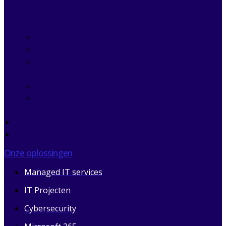
Ransomware Recovery – Scaldis Cargo
NIS2-Compliant in 90 Dagen – Govaerts Logistics
Microsoft 365 Optimalisatie – Metaalgroep
Taxandria
Cloud Migratie – Flexoform
Hoe Clear IT ambitieuze kmo’s zoals ClearTax
ondersteunt
Over ons
Contact
Onze oplossingen
Managed IT services
IT Projecten
Cybersecurity