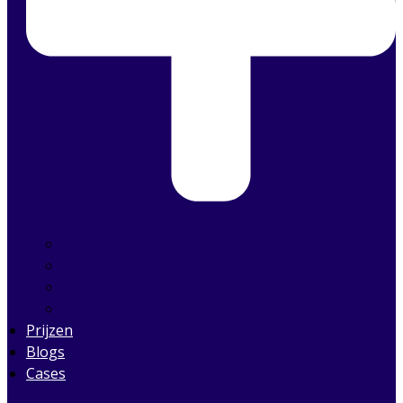
Managed IT Services
IT Projecten
Cybersecurity
Microsoft 365
Prijzen
Blogs
Cases