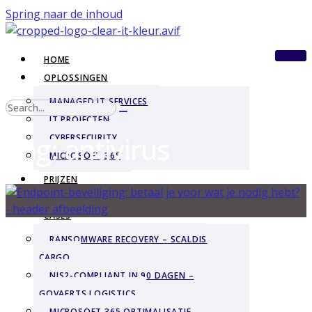
Spring naar de inhoud
HOME
OPLOSSINGEN
MANAGED IT SERVICES
IT PROJECTEN
Tag: antivirus
CYBERSECURITY
MICROSOFT 365
PRIJZEN
BLOGS
CASES
RANSOMWARE RECOVERY – SCALDIS
CARGO
NIS2-COMPLIANT IN 90 DAGEN –
GOVAERTS LOGISTICS
MICROSOFT 365 OPTIMALISATIE –