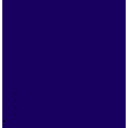
Managed IT Services
IT Projecten
Cybersecurity
Microsoft 365
Prijzen
Blogs