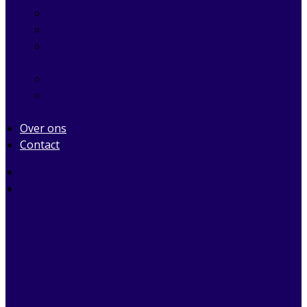
Ransomware Recovery – Scaldis Cargo
NIS2-Compliant in 90 Dagen – Govaerts Logistics
Microsoft 365 Optimalisatie – Metaalgroep
Taxandria
Cloud Migratie – Flexoform
Hoe Clear IT ambitieuze kmo’s zoals ClearTax
ondersteunt
Over ons
Contact
Home
Oplossingen