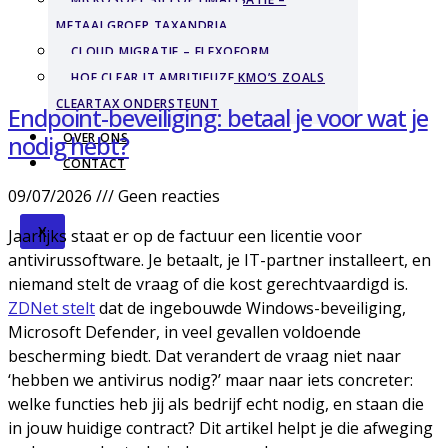
METAALGROEP TAXANDRIA
CLOUD MIGRATIE – FLEXOFORM
HOE CLEAR IT AMBITIEUZE KMO’S ZOALS
CLEARTAX ONDERSTEUNT
Endpoint-beveiliging: betaal je voor wat je
nodig hebt?
OVER ONS
CONTACT
09/07/2026
Geen reacties
X
Jaarlijks staat er op de factuur een licentie voor
antivirussoftware. Je betaalt, je IT-partner installeert, en
niemand stelt de vraag of die kost gerechtvaardigd is.
ZDNet stelt
dat de ingebouwde Windows-beveiliging,
Microsoft Defender, in veel gevallen voldoende
bescherming biedt. Dat verandert de vraag niet naar
‘hebben we antivirus nodig?’ maar naar iets concreter:
welke functies heb jij als bedrijf echt nodig, en staan die
in jouw huidige contract? Dit artikel helpt je die afweging