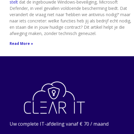
stelt
dat de ingebouwde Windows-beveiliging, Microsoft
Defender, in veel gevallen voldoende bescherming biedt. Dat
verandert de vraag niet naar ‘hebben we antivirus nodig?’ maar
naar iets concreter: welke functies heb jij als bedrijf echt nodig,
en staan die in jouw huidige contract? Dit artikel helpt je die
afweging maken, zonder technisch geneuzel.
Read More »
Uw complete IT-afdeling vanaf € 70 / maand