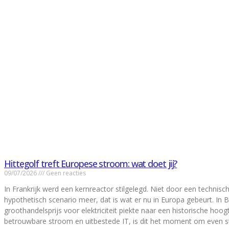
Hittegolf treft Europese stroom: wat doet jij?
09/07/2026
Geen reacties
In Frankrijk werd een kernreactor stilgelegd. Niet door een technis
hypothetisch scenario meer, dat is wat er nu in Europa gebeurt. In B
groothandelsprijs voor elektriciteit piekte naar een historische hoo
betrouwbare stroom en uitbestede IT, is dit het moment om even sti