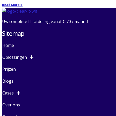
Read More »
Uw complete IT-afdeling vanaf € 70 / maand
Sitemap
Home
Oplossingen
Prijzen
Blogs
Cases
Over ons