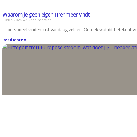
Waarom je geen eigen IT’er meer vindt
30/07/2026
Geen reacties
IT personeel vinden lukt vandaag zelden. Ontdek wat dit betekent vo
Read More »