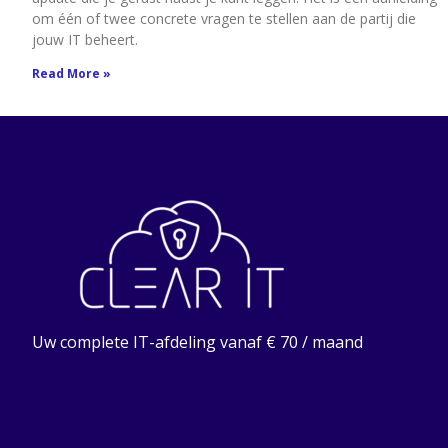
om één of twee concrete vragen te stellen aan de partij die
jouw IT beheert.
Read More »
Uw complete IT-afdeling vanaf € 70 / maand