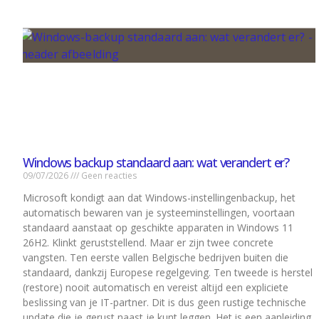
Windows backup standaard aan: wat verandert er?
09/07/2026
Geen reacties
Microsoft kondigt aan dat Windows-instellingenbackup, het
automatisch bewaren van je systeeminstellingen, voortaan
standaard aanstaat op geschikte apparaten in Windows 11
26H2. Klinkt geruststellend. Maar er zijn twee concrete
vangsten. Ten eerste vallen Belgische bedrijven buiten die
standaard, dankzij Europese regelgeving. Ten tweede is herstel
(restore) nooit automatisch en vereist altijd een expliciete
beslissing van je IT-partner. Dit is dus geen rustige technische
update die je gerust naast je kunt leggen. Het is een aanleiding