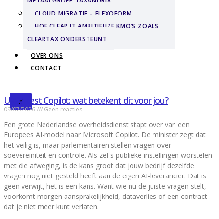
METAALGROEP TAXANDRIA
CLOUD MIGRATIE – FLEXOFORM
HOE CLEAR IT AMBITIEUZE KMO’S ZOALS
CLEARTAX ONDERSTEUNT
OVER ONS
CONTACT
UWV kiest Copilot: wat betekent dit voor jou?
X
09/07/2026
Geen reacties
Een grote Nederlandse overheidsdienst stapt over van een
Europees AI-model naar Microsoft Copilot. De minister zegt dat
het veilig is, maar parlementairen stellen vragen over
soevereiniteit en controle. Als zelfs publieke instellingen worstelen
met die afweging, is de kans groot dat jouw bedrijf dezelfde
vragen nog niet gesteld heeft aan de eigen AI-leverancier. Dat is
geen verwijt, het is een kans. Want wie nu de juiste vragen stelt,
voorkomt morgen aansprakelijkheid, dataverlies of een contract
dat je niet meer kunt verlaten.