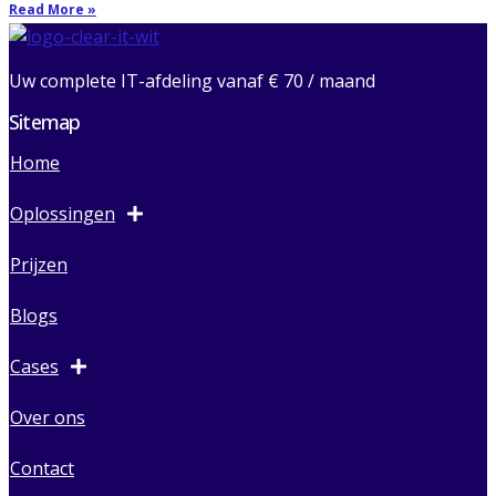
Read More »
Uw complete IT-afdeling vanaf € 70 / maand
Sitemap
Home
Oplossingen
Prijzen
Blogs
Cases
Over ons
Contact