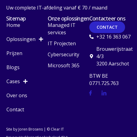
Uw complete IT-afdeling vanaf € 70 / maand
Sitemap
Onze oplossingen
Contacteer ons
Home
Managed IT
CONTACT
services
+32 16 363 067
Oplossingen
IT Projecten
Brouwerijstraat
Prijzen
Cybersecurity
4/3
3200 Aarschot
Microsoft 365
Blogs
BTW BE
Cases
0771.725.763
Over ons
Contact
Site by Joren Brosens
| © Clear IT