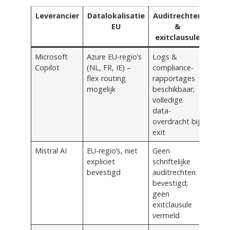
Leverancier
Datalokalisatie
Auditrechten
EU
&
exitclausule
Microsoft
Azure EU-regio’s
Logs &
Copilot
(NL, FR, IE) –
compliance-
flex routing
rapportages
mogelijk
beschikbaar;
volledige
data-
overdracht bij
exit
Mistral AI
EU-regio’s, niet
Geen
expliciet
schriftelijke
bevestigd
auditrechten
bevestigd;
geen
exitclausule
vermeld