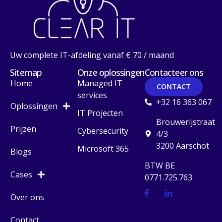
Uw complete IT-afdeling vanaf € 70 / maand
Sitemap
Onze oplossingen
Contacteer ons
Home
Managed IT
CONTACT
services
+32 16 363 067
Oplossingen
IT Projecten
Brouwerijstraat
Prijzen
Cybersecurity
4/3
3200 Aarschot
Microsoft 365
Blogs
BTW BE
Cases
0771.725.763
Over ons
Contact